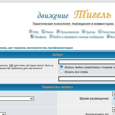
Практическая психология. Наблюдения и комментарии.
FAQ
Поиск
Пользователи
Группы
Регистра
Профиль
Войти и проверить личные сообщения
Вх
ика, арт-терапия, кинезиология, профориентация
Запрос
ьтатах,
OR
для слов, которые могут быть в
Искать любое слово/поиск с языком 
 качестве шаблона для частичного
Искать все слова
Параметры запроса
Время размещения:
Упорядочить по: