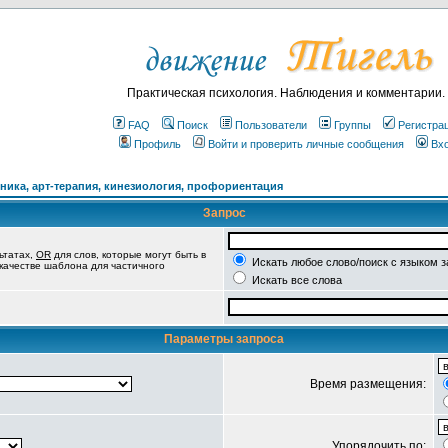
Практическая психология. Наблюдения и комментарии.
FAQ
Поиск
Пользователи
Группы
Регистра
Профиль
Войти и проверить личные сообщения
Вх
ика, арт-терапия, кинезиология, профориентация
Запрос
ьтатах,
OR
для слов, которые могут быть в
Искать любое слово/поиск с языком 
 качестве шаблона для частичного
Искать все слова
Параметры запроса
Время размещения:
Упорядочить по: