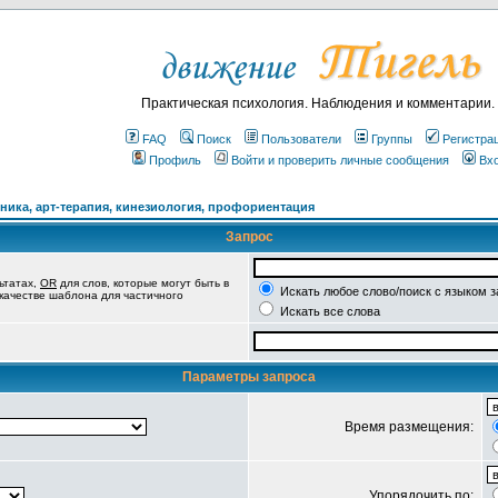
Практическая психология. Наблюдения и комментарии.
FAQ
Поиск
Пользователи
Группы
Регистра
Профиль
Войти и проверить личные сообщения
Вх
ика, арт-терапия, кинезиология, профориентация
Запрос
ьтатах,
OR
для слов, которые могут быть в
Искать любое слово/поиск с языком 
 качестве шаблона для частичного
Искать все слова
Параметры запроса
Время размещения:
Упорядочить по: