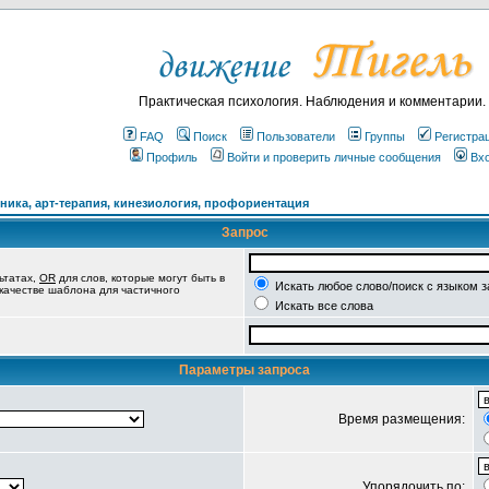
Практическая психология. Наблюдения и комментарии.
FAQ
Поиск
Пользователи
Группы
Регистра
Профиль
Войти и проверить личные сообщения
Вх
ика, арт-терапия, кинезиология, профориентация
Запрос
ьтатах,
OR
для слов, которые могут быть в
Искать любое слово/поиск с языком 
 качестве шаблона для частичного
Искать все слова
Параметры запроса
Время размещения:
Упорядочить по: