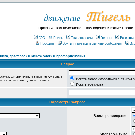
Практическая психология. Наблюдения и комментарии.
FAQ
Поиск
Пользователи
Группы
Регистра
Профиль
Войти и проверить личные сообщения
Вх
ика, арт-терапия, кинезиология, профориентация
Запрос
ьтатах,
OR
для слов, которые могут быть в
Искать любое слово/поиск с языком 
 качестве шаблона для частичного
Искать все слова
Параметры запроса
Время размещения:
Упорядочить по: