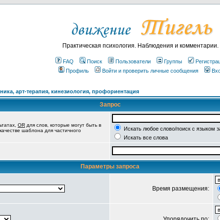
Практическая психология. Наблюдения и комментарии.
FAQ
Поиск
Пользователи
Группы
Регистра
Профиль
Войти и проверить личные сообщения
Вх
ика, арт-терапия, кинезиология, профориентация
Запрос
ьтатах,
OR
для слов, которые могут быть в
Искать любое слово/поиск с языком 
 качестве шаблона для частичного
Искать все слова
Параметры запроса
Время размещения:
Упорядочить по: