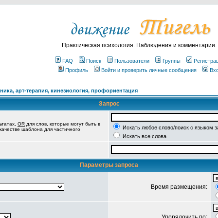
Практическая психология. Наблюдения и комментарии.
FAQ
Поиск
Пользователи
Группы
Регистра
Профиль
Войти и проверить личные сообщения
Вх
ика, арт-терапия, кинезиология, профориентация
Запрос
ьтатах,
OR
для слов, которые могут быть в
Искать любое слово/поиск с языком 
 качестве шаблона для частичного
Искать все слова
Параметры запроса
Время размещения:
Упорядочить по: