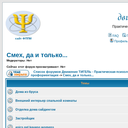
Практиче
FAQ
сайт ФППМ
Профиль
Смех, да и только...
Модераторы: Нет
Сейчас этот форум просматривают: Нет
Список форумов Движение ТИГЕЛЬ - Практическая психолог
профориентация
->
Смех, да и только...
Темы
Дома из бруса
Внешний интерьер спальной комнаты
Отделка дома сайдингом
Застройщик
asics gel kayano womens