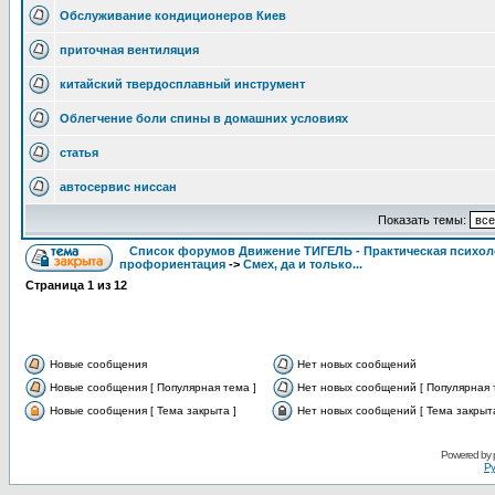
Обслуживание кондиционеров Киев
приточная вентиляция
китайский твердосплавный инструмент
Облегчение боли спины в домашних условиях
статья
автосервис ниссан
Показать темы:
Список форумов Движение ТИГЕЛЬ - Практическая психолог
профориентация
->
Смех, да и только...
Страница
1
из
12
Новые сообщения
Нет новых сообщений
Новые сообщения [ Популярная тема ]
Нет новых сообщений [ Популярная 
Новые сообщения [ Тема закрыта ]
Нет новых сообщений [ Тема закрыта
Powered by
Ру