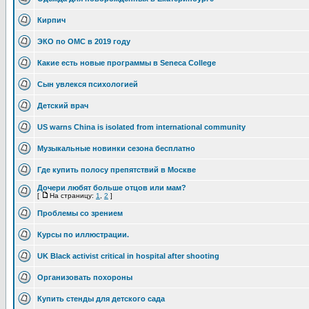
Кирпич
ЭКО по ОМС в 2019 году
Какие есть новые программы в Seneca Collegе
Сын увлекся психологией
Детский врач
US warns China is isolated from international community
Музыкальные новинки сезона бесплатно
Где купить полосу препятствий в Москве
Дочери любят больше отцов или мам?
[
На страницу:
1
,
2
]
Проблемы со зрением
Курсы по иллюстрации.
UK Black activist critical in hospital after shooting
Организовать похороны
Купить стенды для детского сада