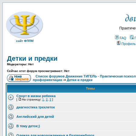
Практиче
FAQ
сайт ФППМ
Профиль
Детки и предки
Модераторы: Нет
Сейчас этот форум просматривают: Нет
Список форумов Движение ТИГЕЛЬ - Практическая психолог
профориентация
->
Детки и предки
Темы
Спорт в жизни ребенка
[
На страницу:
1
,
2
,
3
]
диагностика трехлеток
Английский для детей
В тему деток;)
Одежда для новорожденных в Екатеринбурге