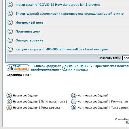
Indian strain of COVID-19 How dangerous is it? prevent
Значительный ассортимент канцелярских принадлежностей в инте
Интересный пост
Приемные дети
Оплодотворение
Kenyan camps with 400,000 refugees will be closed next year.
Показать темы:
Список форумов Движение ТИГЕЛЬ - Практическая психолог
профориентация
->
Детки и предки
Страница
1
из
8
Новые сообщения
Нет новых сообщений
Новые сообщения [ Популярная тема ]
Нет новых сообщений [ Популярная 
Новые сообщения [ Тема закрыта ]
Нет новых сообщений [ Тема закрыта
Powered by
Ру