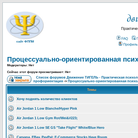
Практиче
FAQ
сайт ФППМ
Профиль
Процессуально-ориентированная псих
Модераторы: Нет
Сейчас этот форум просматривают: Нет
Список форумов Движение ТИГЕЛЬ - Практическая психолог
профориентация
->
Процессуально-ориентированная психол
Темы
Хочу поднять количество клиентов
Air Jordan 1 Low Blanche/Hyper Pink
Air Jordan 1 Low Gym Rot/Wei&#223;
Air Jordan 1 Low SE GS "Take Flight" White/Blue Hero
Carvana, EBay, PayPal: E-Commerce Stocks Have Room