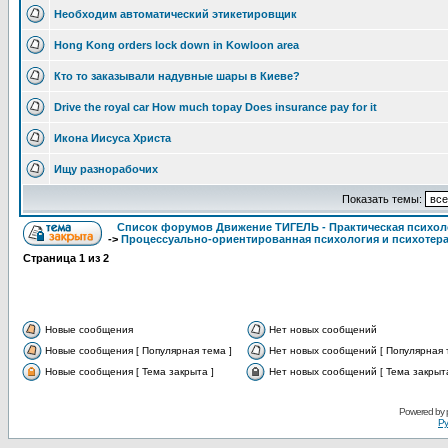
Необходим автоматический этикетировщик
Hong Kong orders lock down in Kowloon area
Кто то заказывали надувные шары в Киеве?
Drive the royal car How much topay Does insurance pay for it
Икона Иисуса Христа
Ищу разнорабочих
Показать темы:
Список форумов Движение ТИГЕЛЬ - Практическая психоло
->
Процессуально-ориентированная психология и психотер
Страница
1
из
2
Новые сообщения
Нет новых сообщений
Новые сообщения [ Популярная тема ]
Нет новых сообщений [ Популярная 
Новые сообщения [ Тема закрыта ]
Нет новых сообщений [ Тема закрыта
Powered by
Ру